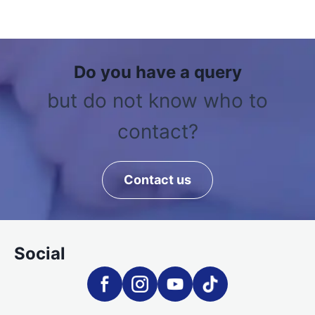
Do you have a query
but do not know who to
contact?
Contact us
Social