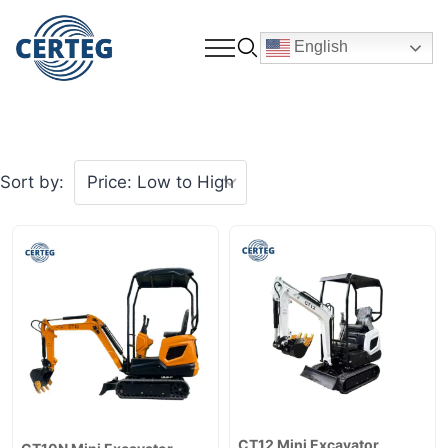
English
Sort by:
CT12 Mini Excavator